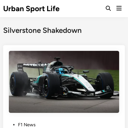
Skip
Urban Sport Life
Mai
to
Open
Men
Search
content
Silverstone Shakedown
P
F1 News