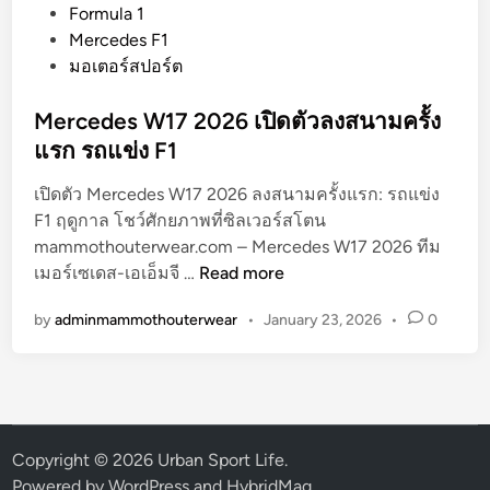
o
Formula 1
s
Mercedes F1
t
มอเตอร์สปอร์ต
e
d
Mercedes W17 2026 เปิดตัวลงสนามครั้ง
i
แรก รถแข่ง F1
n
เปิดตัว Mercedes W17 2026 ลงสนามครั้งแรก: รถแข่ง
F1 ฤดูกาล โชว์ศักยภาพที่ซิลเวอร์สโตน
mammothouterwear.com – Mercedes W17 2026 ทีม
M
เมอร์เซเดส-เอเอ็มจี …
Read more
e
by
adminmammothouterwear
•
January 23, 2026
•
0
r
c
e
d
e
s
Copyright © 2026
Urban Sport Life
.
W
Powered by
WordPress
and
HybridMag
.