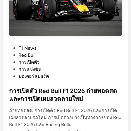
ง
ง
แ
F
ล
1
ะ
ล
ว
ด
P
F1 News
ล
o
Red Bull
า
s
การเปิดตัว
ย
t
การแข่งขัน
ล่
e
มอเตอร์สปอร์ต
า
d
สุ
i
การเปิดตัว Red Bull F1 2026 ถ่ายทอดสด
ด
n
และการเปิดเผยลวดลายใหม่
ก่
อ
ถ่ายทอดสด: การเปิดตัว Red Bull F1 2026 และการเปิด
น
เผยลวดลายรถใหม่ การเปิดตัวอย่างเป็นทางการของ Red
เ
Bull F1 2026 และ Racing Bulls