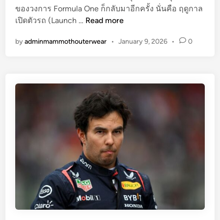
ของวงการ Formula One ก็กลับมาอีกครั้ง นั่นคือ ฤดูกาล
ส
ฤ
เปิดตัวรถ (Launch …
Read more
ม
ดู
บั
by
adminmammothouterwear
•
January 9, 2026
•
0
ก
ติ
า
“
ล
น่
เ
า
ปิ
ป
ด
ร
ตั
ะ
ว
ทั
ร
บ
ถ
ใ
F
จ
1
”
2
0
2