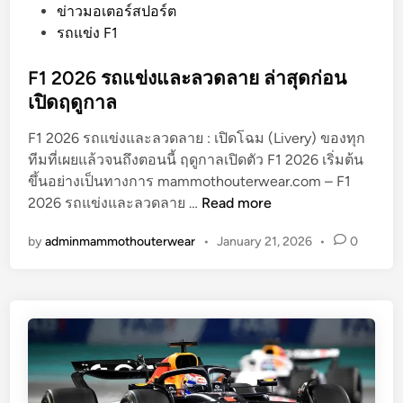
ด
o
ข่าวมอเตอร์สปอร์ต
ตั
s
รถแข่ง F1
ว
t
ล
e
F1 2026 รถแข่งและลวดลาย ล่าสุดก่อน
ง
d
เปิดฤดูกาล
ส
i
น
F1 2026 รถแข่งและลวดลาย : เปิดโฉม (Livery) ของทุก
n
า
ทีมที่เผยแล้วจนถึงตอนนี้ ฤดูกาลเปิดตัว F1 2026 เริ่มต้น
ม
ขึ้นอย่างเป็นทางการ mammothouterwear.com – F1
F
ค
2026 รถแข่งและลวดลาย …
Read more
1
รั้
by
adminmammothouterwear
•
January 21, 2026
•
0
2
ง
0
แ
2
ร
6
ก
ร
ร
ถ
ถ
แ
แ
ข่
ข่