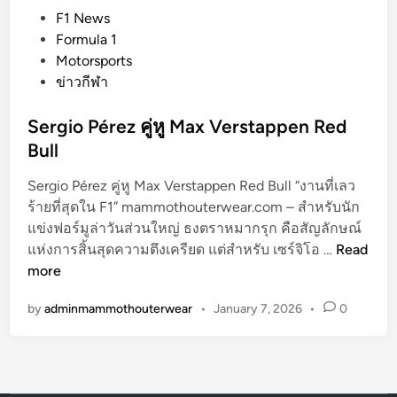
6
P
F1 News
เ
o
Formula 1
ริ่
s
Motorsports
ม
t
ข่าวกีฬา
แ
e
ล้
d
Sergio Pérez คู่หู Max Verstappen Red
ว
i
Bull
พ
n
ร้
Sergio Pérez คู่หู Max Verstappen Red Bull “งานที่เลว
อ
ร้ายที่สุดใน F1” mammothouterwear.com – สำหรับนัก
ม
แข่งฟอร์มูล่าวันส่วนใหญ่ ธงตราหมากรุก คือสัญลักษณ์
ผ
S
แห่งการสิ้นสุดความตึงเครียด แต่สำหรับ เซร์จิโอ …
Read
ล
e
more
โ
r
ห
by
adminmammothouterwear
•
January 7, 2026
•
0
g
ว
i
ต
o
นั
P
ก