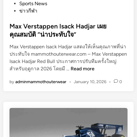
2
s
Sports News
6
t
ข่าวกีฬา
ถ่
e
า
d
Max Verstappen Isack Hadjar เผย
ย
i
คุณสมบัติ “น่าประทับใจ”
ท
n
อ
Max Verstappen Isack Hadjar แสดงให้เห็นคุณภาพที่น่า
ด
ประทับใจ mammothouterwear.com – Max Verstappen
ส
Isack Hadjar Red Bull ประกาศการปรับทีมครั้งใหญ่
M
ด
สำหรับฤดูกาล 2026 โดยมี …
Read more
a
แ
by
adminmammothouterwear
•
January 10, 2026
•
0
x
ล
V
ะ
e
ก
r
า
s
ร
t
เ
a
ปิ
p
ด