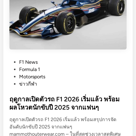
p
เ
e
ผ
n
ย
I
ล
s
ว
a
ด
c
ล
k
า
P
F1 News
H
ย
o
Formula 1
a
ใ
s
Motorsports
d
ห
t
ข่าวกีฬา
j
ม่
e
a
d
ฤดูกาลเปิดตัวรถ F1 2026 เริ่มแล้ว พร้อม
r
i
ผลโหวตนักขับปี 2025 จากแฟนๆ
เ
n
ผ
ฤดูกาลเปิดตัวรถ F1 2026 เริ่มแล้ว พร้อมสรุปการจัด
ย
อันดับนักขับปี 2025 จากแฟนๆ
คุ
mammothouterwear.com – ในที่สุดช่วงเวลาสุดพิเศษ
ณ