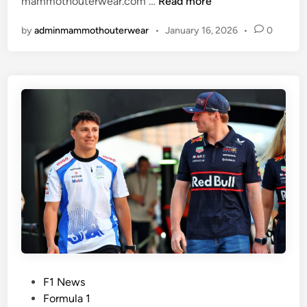
ก
ปิ
mammothouterwear.com …
Read more
า
ด
by
adminmammothouterwear
•
January 16, 2026
•
0
ร
ฤ
เ
ดู
ปิ
ก
ด
า
ตั
ล
ว
R
e
d
B
u
l
l
F
1
2
P
F1 News
0
o
Formula 1