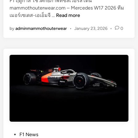
ง
F1 ฤดูกาล โชว์ศักยภาพที่ซิลเวอร์สโตน
F
mammothouterwear.com – Mercedes W17 2026 ทีม
M
W
เมอร์เซเดส-เอเอ็มจี …
Read more
e
4
by
adminmammothouterwear
•
January 23, 2026
•
0
r
8
c
ล่
e
า
d
ช้
e
า
s
เ
W
ต
1
รี
7
ย
2
ม
0
V
2
T
6
T
เ
ปิ
P
F1 News