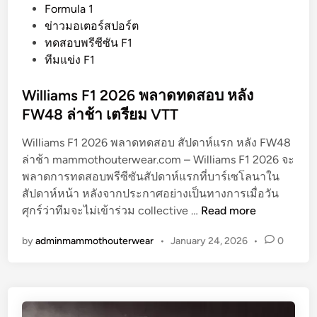
o
Formula 1
s
ข่าวมอเตอร์สปอร์ต
t
ทดสอบพรีซีซัน F1
e
ทีมแข่ง F1
d
i
Williams F1 2026 พลาดทดสอบ หลัง
n
FW48 ล่าช้า เตรียม VTT
Williams F1 2026 พลาดทดสอบ สัปดาห์แรก หลัง FW48
ล่าช้า mammothouterwear.com – Williams F1 2026 จะ
พลาดการทดสอบพรีซีซันสัปดาห์แรกที่บาร์เซโลนาใน
สัปดาห์หน้า หลังจากประกาศอย่างเป็นทางการเมื่อวัน
W
ศุกร์ว่าทีมจะไม่เข้าร่วม collective …
Read more
i
by
adminmammothouterwear
•
January 24, 2026
•
0
l
l
i
a
m