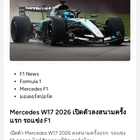
s
F
1
2
0
2
6
พ
ล
า
P
F1 News
ด
o
Formula 1
ท
s
Mercedes F1
ด
t
มอเตอร์สปอร์ต
ส
e
อ
d
Mercedes W17 2026 เปิดตัวลงสนามครั้ง
บ
i
แรก รถแข่ง F1
ห
n
ลั
เปิดตัว Mercedes W17 2026 ลงสนามครั้งแรก: รถแข่ง