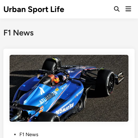
Skip
Urban Sport Life
Mai
to
Open
Men
Search
content
F1 News
P
F1 News