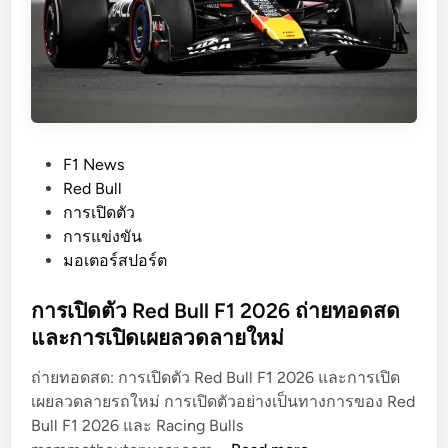
ต
พ
เ
พ
น
F
1
P
F1 News
2
o
Red Bull
0
s
การเปิดตัว
2
t
การแข่งขัน
6
e
มอเตอร์สปอร์ต
ช
d
ม
i
การเปิดตัว Red Bull F1 2026 ถ่ายทอดสด
เ
n
และการเปิดเผยลวดลายใหม่
ค
รื่
ถ่ายทอดสด: การเปิดตัว Red Bull F1 2026 และการเปิด
อ
เผยลวดลายรถใหม่ การเปิดตัวอย่างเป็นทางการของ Red
ง
Bull F1 2026 และ Racing Bulls