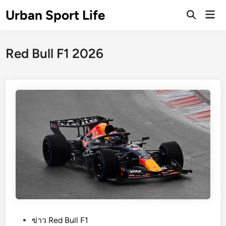
Skip
Urban Sport Life
Mai
to
Open
Men
Search
content
Red Bull F1 2026
P
ข่าว Red Bull F1