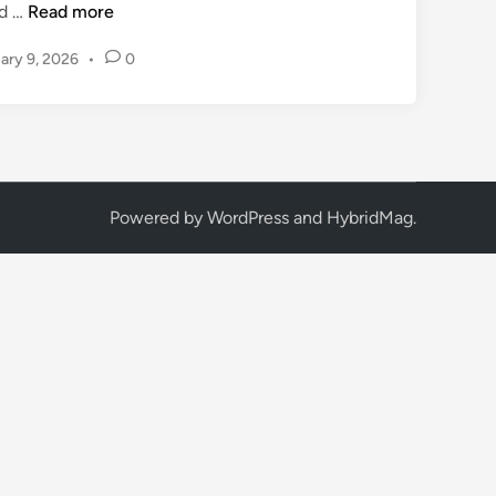
M
nd …
Read more
a
ary 9, 2026
•
0
r
c
M
a
r
q
Powered by
WordPress
and
HybridMag
.
u
e
z
ก
ลั
บ
สู่
แ
ท
ร็
ก