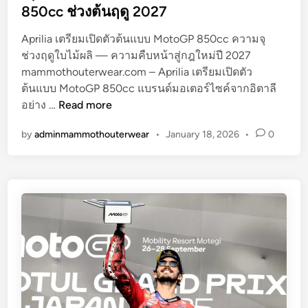
เ
n
850cc ช่วงต้นฤดู 2027
ผ
ย
Aprilia เตรียมเปิดตัวต้นแบบ MotoGP 850cc ความจุ
“
ช่วงฤดูใบไม้ผลิ — ความคืบหน้าสู่กฎใหม่ปี 2027
พิ
mammothouterwear.com – Aprilia เตรียมเปิดตัว
ซ
ต้นแบบ MotoGP 850cc แบรนด์มอเตอร์ไซค์จากอิตาลี
A
ซ่
อย่าง …
Read more
p
า
by
adminmammothouterwear
•
January 18, 2026
•
0
r
วิ
i
เ
l
ศ
i
ษ
a
”
เ
ต
รี
ย
ม
เ