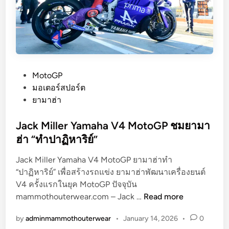
ร
s
เ
s
ป
i
รี
D
ย
u
บ
c
P
MotoGP
เ
a
o
มอเตอร์สปอร์ต
ที
t
s
ยามาฮ่า
ย
i
t
บ
V
e
Jack Miller Yamaha V4 MotoGP ชมยามา
R
d
ฮ่า “ทำปาฏิหาริย์”
4
i
6
Jack Miller Yamaha V4 MotoGP ยามาฮ่าทำ
n
เ
“ปาฏิหาริย์” เพื่อสร้างรถแข่ง ยามาฮ่าพัฒนาเครื่องยนต์
ชื่
V4 ครั้งแรกในยุค MotoGP ปัจจุบัน
J
อ
mammothouterwear.com – Jack …
Read more
a
มั่
by
adminmammothouterwear
•
January 14, 2026
•
0
c
น