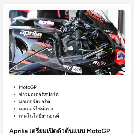
F
อ
e
ป
r
n
a
n
d
e
z
M
o
t
o
P
MotoGP
G
o
ข่าวมอเตอร์สปอร์ต
P
s
มอเตอร์สปอร์ต
2
t
มอเตอร์ไซค์แข่ง
0
e
เทคโนโลยียานยนต์
2
d
5
i
Aprilia เตรียมเปิดตัวต้นแบบ MotoGP