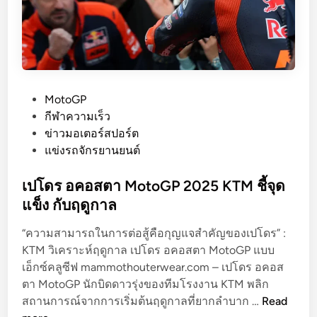
p
r
i
l
i
a
P
MotoGP
M
o
กีฬาความเร็ว
o
s
ข่าวมอเตอร์สปอร์ต
t
t
แข่งรถจักรยานยนต์
o
e
G
d
เปโดร อคอสตา MotoGP 2025 KTM ชี้จุด
P
i
แข็ง กับฤดูกาล
ฤ
n
ดู
“ความสามารถในการต่อสู้คือกุญแจสำคัญของเปโดร” :
ก
KTM วิเคราะห์ฤดูกาล เปโดร อคอสตา MotoGP แบบ
า
เอ็กซ์คลูซีฟ mammothouterwear.com – เปโดร อคอส
ล
ตา MotoGP นักบิดดาวรุ่งของทีมโรงงาน KTM พลิก
เ
2
สถานการณ์จากการเริ่มต้นฤดูกาลที่ยากลำบาก …
Read