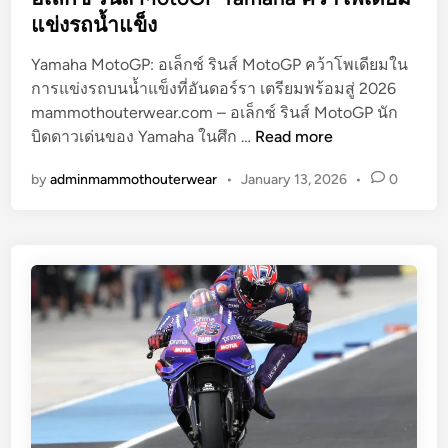
G
i
แข่งรถน้ำแข็ง
P
n
ช
Yamaha MotoGP: อเล็กซ์ รินส์ MotoGP คว้าโพเดียมใน
ม
การแข่งรถบนน้ำแข็งที่อันดอร์รา เตรียมพร้อมสู่ 2026
ย
mammothouterwear.com – อเล็กซ์ รินส์ MotoGP นัก
อ
า
บิดดาวเด่นของ Yamaha ในศึก …
Read more
เ
ม
by
adminmammothouterwear
•
January 13, 2026
•
0
ล็
า
ก
ฮ่
ซ์
า
ริ
“
น
ทำ
ส์
ป
M
า
o
ฏิ
t
ห
o
า
G
ริ
P
ย์