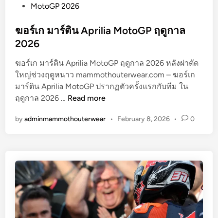
o
MotoGP 2026
s
t
ฆอร์เก มาร์ติน Aprilia MotoGP ฤดูกาล
e
2026
d
ฆอร์เก มาร์ติน Aprilia MotoGP ฤดูกาล 2026 หลังผ่าตัด
i
ใหญ่ช่วงฤดูหนาว mammothouterwear.com – ฆอร์เก
n
มาร์ติน Aprilia MotoGP ปรากฏตัวครั้งแรกกับทีม ใน
ฆ
ฤดูกาล 2026 …
Read more
อ
by
adminmammothouterwear
•
February 8, 2026
•
0
ร์
เ
ก
ม
า
ร์
ติ
น
A