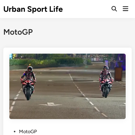
Skip
Urban Sport Life
Mai
to
Open
Men
Search
content
MotoGP
P
MotoGP