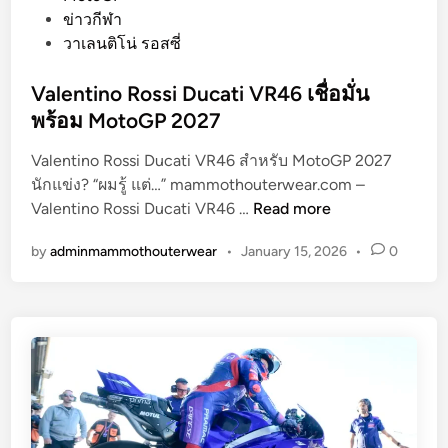
s
ข่าวกีฬา
2
t
วาเลนติโน่ รอสซี่
0
e
2
d
Valentino Rossi Ducati VR46 เชื่อมั่น
5
i
พร้อม MotoGP 2027
ตั
n
ว
Valentino Rossi Ducati VR46 สำหรับ MotoGP 2027
เ
นักแข่ง? “ผมรู้ แต่…” mammothouterwear.com –
ล
V
Valentino Rossi Ducati VR46 …
Read more
ข
a
เ
by
adminmammothouterwear
•
January 15, 2026
•
0
l
บื้
e
อ
n
ง
t
ห
i
ลั
n
ง
o
ก
R
า
o