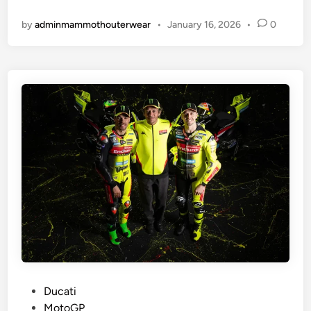
า
c
by
adminmammothouterwear
•
January 16, 2026
•
0
น
ช่
เ
ว
ช
ง
ส
ต้
โ
น
ก้
ฤ
บ
ดู
า
2
ก
0
น
2
า
7
อี
M
o
t
o
P
Ducati
G
o
MotoGP
P