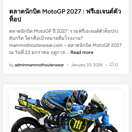
5
t
K
e
ตลาดนักบิด MotoGP 2027 : ฟรีเอเจนต์ตัว
T
d
ท็อป
M
i
ชี้
ตลาดนักบิด MotoGP ปี 2027: รวมฟรีเอเจนต์ตัวท็อประ
n
จุ
ดับกริด ใครคือเป้าหมายทีมโรงงาน?
ด
mammothouterwear.com – ตลาดนักบิด MotoGP 2027
ต
แ
ณ วันที่ 22 มกราคม ฤดูกาล …
Read more
ล
ข็
by
adminmammothouterwear
•
January 23, 2026
•
0
า
ง
ด
กั
นั
บ
ก
ฤ
บิ
ดู
ด
ก
M
า
o
ล
t
o