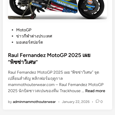
G
P
2
0
2
P
MotoGP
7
o
ข่าวกีฬาต่างประเทศ
:
s
มอเตอร์สปอร์ต
ฟ
t
รี
e
Raul Fernandez MotoGP 2025 เผย
เ
d
“พิซซ่าวิเศษ”
อ
i
เ
Raul Fernandez MotoGP 2025 เผย “พิซซ่าวิเศษ” จุด
n
จ
เปลี่ยนสำคัญ พลิกฟอร์มฤดูกาล
น
mammothouterwear.com – Raul Fernandez MotoGP
R
ต์
2025 นักบิดชาวสเปนของทีม Trackhouse …
Read more
a
ตั
by
adminmammothouterwear
•
January 22, 2026
•
0
u
ว
l
ท็