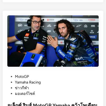
k
พ
M
ร้
i
อ
l
ม
l
M
e
o
r
t
Y
o
a
G
m
P
a
2
h
0
a
2
V
7
P
MotoGP
4
o
Yamaha Racing
M
s
ข่าวกีฬา
o
t
มอเตอร์ไซค์
t
e
o
d
อเล็กซ์ รินส์ MotoGP Yamaha คว้าโพเดียม