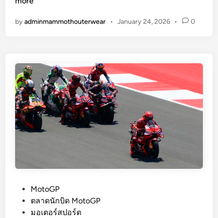
ป
0
more
โ
2
by
adminmammothouterwear
•
January 24, 2026
•
0
ด
6
ร
อ
ค
อ
ส
ต
า
M
o
t
o
G
P
2
P
MotoGP
0
o
ตลาดนักบิด MotoGP
2
s
มอเตอร์สปอร์ต