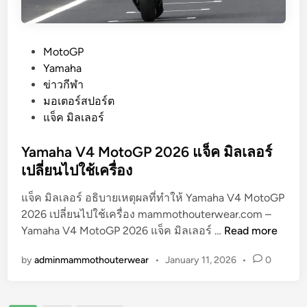
Y
”
a
m
P
MotoGP
a
o
Yamaha
h
s
ข่าวกีฬา
a
t
มอเตอร์สปอร์ต
ค
e
แจ็ค มิลเลอร์
ว้
d
า
i
Yamaha V4 MotoGP 2026 แจ็ค มิลเลอร์
โ
n
เปลี่ยนไปใช้เครื่อง
พ
เ
แจ็ค มิลเลอร์ อธิบายเหตุผลที่ทำให้ Yamaha V4 MotoGP
ดี
2026 เปลี่ยนไปใช้เครื่อง mammothouterwear.com –
Y
ย
Yamaha V4 MotoGP 2026 แจ็ค มิลเลอร์ …
Read more
a
ม
by
adminmammothouterwear
•
January 11, 2026
•
0
m
แ
a
ข่
h
ง