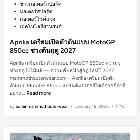
o
ข่าวมอเตอร์สปอร์ต
s
มอเตอร์สปอร์ต
t
มอเตอร์ไซค์แข่ง
e
เทคโนโลยียานยนต์
d
i
Aprilia เตรียมเปิดตัวต้นแบบ MotoGP
n
850cc ช่วงต้นฤดู 2027
Aprilia เตรียมเปิดตัวต้นแบบ MotoGP 850cc ความจุ
ช่วงฤดูใบไม้ผลิ — ความคืบหน้าสู่กฎใหม่ปี 2027
mammothouterwear.com – Aprilia เตรียมเปิดตัว
ต้นแบบ MotoGP 850cc แบรนด์มอเตอร์ไซค์จากอิตาลี
A
อย่าง …
Read more
p
by
adminmammothouterwear
•
January 18, 2026
•
0
r
i
l
i
a