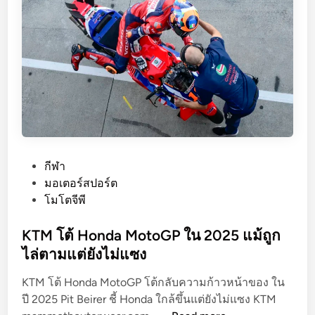
เ
ต
รี
ย
ม
เ
ปิ
ด
ตั
ว
P
กีฬา
ต้
o
มอเตอร์สปอร์ต
น
s
โมโตจีพี
แ
t
บ
e
KTM โต้ Honda MotoGP ใน 2025 แม้ถูก
บ
d
ไล่ตามแต่ยังไม่แซง
M
i
o
KTM โต้ Honda MotoGP โต้กลับความก้าวหน้าของ ใน
n
t
ปี 2025 Pit Beirer ชี้ Honda ใกล้ขึ้นแต่ยังไม่แซง KTM