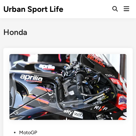
Skip
Urban Sport Life
Mai
to
Open
Men
Search
content
Honda
P
MotoGP