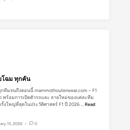
ล
ะ
ที
ม
ล
ง
ส
น
า
ม
วั
น
ยโฉม ทุกคัน
ไ
ุกทีมจนถึงตอนนี้ mammothouterwear.com – F1
ห
ว พร้อมการเปิดตัวรถและ ลายใหม่ของแต่ละทีม
น
F
้งใหญ่ที่สุดในประวัติศาสตร์ F1 ปี 2026 …
Read
ใ
1
น
2
ก
ary 15, 2026
•
0
0
า