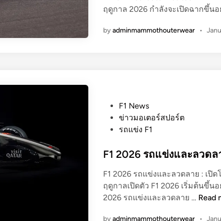
ฤดูกาล 2026 กำลังจะเปิดฉากขึ้น
by
adminmammothouterwear
•
Janu
P
F1 News
o
ข่าวมอเตอร์สปอร์ต
s
รถแข่ง F1
t
e
F1 2026 รถแข่งและลวดลาย
d
F1 2026 รถแข่งและลวดลาย : เปิดโฉ
i
ฤดูกาลเปิดตัว F1 2026 เริ่มต้นข
n
F
2026 รถแข่งและลวดลาย …
Read 
1
by
adminmammothouterwear
•
Janu
2