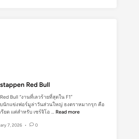
2
ร
6
เ
ร
ท
ถ
ส
แ
ต์
ล
ค
ะ
รั้
ล
ง
า
แ
ย
ที
rstappen Red Bull
ม
เ
Red Bull “งานที่เลวร้ายที่สุดใน F1”
ผ
ักแข่งฟอร์มูล่าวันส่วนใหญ่ ธงตราหมากรุก คือ
ย
S
รียด แต่สำหรับ เซร์จิโอ …
Read more
โ
e
ฉ
ary 7, 2026
•
0
r
ม
g
ทุ