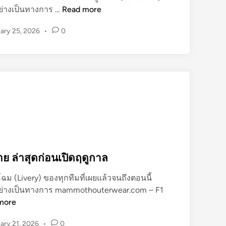
ต
อย่างเป็นทางการ …
Read more
า
ary 25, 2026
•
0
ร
า
ง
ท
ด
ส
อ
บ
F
1
2
 ล่าสุดก่อนเปิดฤดูกาล
0
ม (Livery) ของทุกทีมที่เผยแล้วจนถึงตอนนี้
2
ึ้นอย่างเป็นทางการ mammothouterwear.com – F1
6
more
แ
ต่
ary 21, 2026
•
0