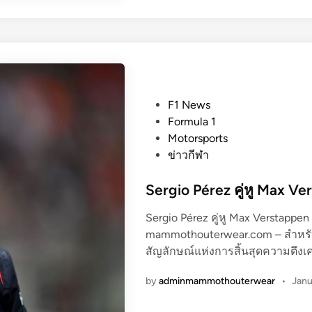
า
สุ
ด
ก่
อ
น
P
F1 News
เ
o
Formula 1
ปิ
s
Motorsports
ด
t
ข่าวกีฬา
ฤ
e
ดู
d
Sergio Pérez คู่หู Max Ve
ก
i
า
Sergio Pérez คู่หู Max Verstappen 
n
ล
mammothouterwear.com – สำหรับน
สัญลักษณ์แห่งการสิ้นสุดความตึงเค
by
adminmammothouterwear
•
Janu