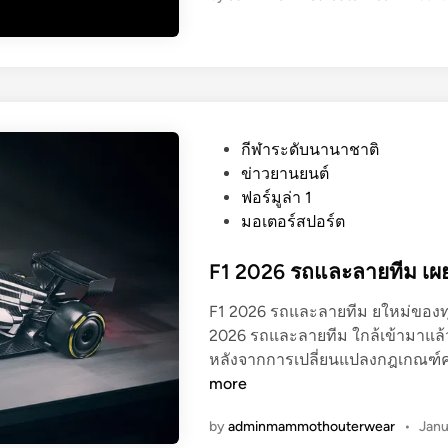
0
2
6
ร
ถ
แ
P
กีฬาระดับนานาชาติ
ข่
o
ข่าวยานยนต์
ง
s
ฟอร์มูล่า 1
แ
t
มอเตอร์สปอร์ต
ล
e
ะ
d
F1 2026 รถและลายทีม เผ
ล
i
ว
F1 2026 รถและลายทีม ยใหม่ของท
n
ด
2026 รถและลายทีม ใกล้เข้ามาแล้
ล
หลังจากการเปลี่ยนแปลงกฎเกณฑ์ครั
า
more
ย
by
adminmammothouterwear
•
Janu
ล่