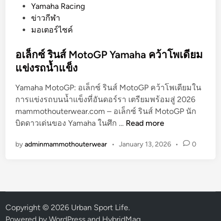
o
Yamaha Racing
s
ข่าวกีฬา
t
มอเตอร์ไซค์
e
d
อเล็กซ์ รินส์ MotoGP Yamaha คว้าโพเดียม
i
แข่งรถน้ำแข็ง
n
Yamaha MotoGP: อเล็กซ์ รินส์ MotoGP คว้าโพเดียมใน
การแข่งรถบนน้ำแข็งที่อันดอร์รา เตรียมพร้อมสู่ 2026
mammothouterwear.com – อเล็กซ์ รินส์ MotoGP นัก
อ
บิดดาวเด่นของ Yamaha ในศึก …
Read more
เ
by
adminmammothouterwear
•
January 13, 2026
•
0
ล็
ก
ซ์
ริ
น
ส์
Copyright © 2026
Urban Sport Life
.
M
Powered by
WordPress
and
HybridMag
.