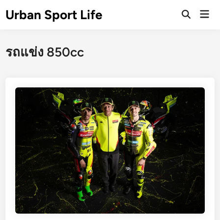
Skip
Urban Sport Life
Mai
to
Open
Men
Search
content
รถแข่ง 850cc