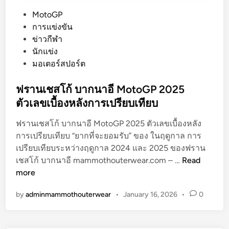
P
MotoGP
o
การแข่งขัน
s
ข่าวกีฬา
t
นักแข่ง
e
มอเตอร์สปอร์ต
d
i
ฟรานเชสโก้ บากนาอี MotoGP 2025
n
ตัวเลขเบื้องหลังการเปรียบเทียบ
ฟรานเชสโก้ บากนาอี MotoGP 2025 ตัวเลขเบื้องหลัง
การเปรียบเทียบ “ยากที่จะยอมรับ” ของ ในฤดูกาล การ
เปรียบเทียบระหว่างฤดูกาล 2024 และ 2025 ของฟราน
ฟ
เชสโก้ บากนาอี mammothouterwear.com – …
Read
ร
more
า
by
adminmammothouterwear
•
January 16, 2026
•
0
น
เ
ช