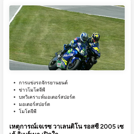
ส
โ
ก้
บ
า
ก
น
า
อี
M
o
t
P
การแข่งรถจักรยานยนต์
o
o
ข่าวโมโตจีพี
G
s
บทวิเคราะห์มอเตอร์สปอร์ต
P
t
มอเตอร์สปอร์ต
2
e
โมโตจีพี
0
d
2
i
เหตุการณ์เจเรซ วาเลนติโน รอสซี 2005 เซ
5
n