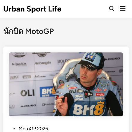
Skip
Urban Sport Life
Mai
to
Open
Men
Search
content
นักบิด MotoGP
P
MotoGP 2026