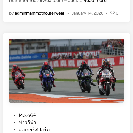
J
ก
mammothouterwear.com – Jack …
Read more
a
ลั
by
adminmammothouterwear
•
January 14, 2026
•
0
c
บ
k
ม
M
า
i
ล
l
ง
l
แ
e
ข่
r
ง
Y
a
m
a
h
a
V
P
MotoGP
4
o
ข่าวกีฬา
M
s
มอเตอร์สปอร์ต