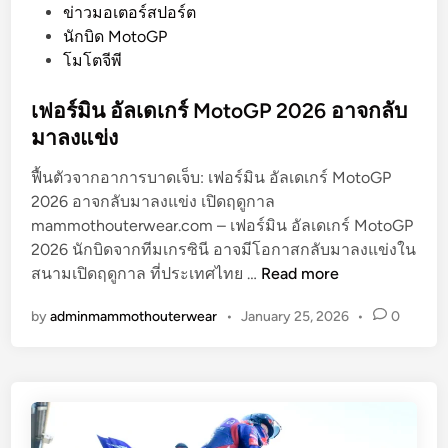
o
ข่าวมอเตอร์สปอร์ต
s
นักบิด MotoGP
t
โมโตจีพี
e
d
เฟอร์มิน อัลเดเกร์ MotoGP 2026 อาจกลับ
i
มาลงแข่ง
n
ฟื้นตัวจากอาการบาดเจ็บ: เฟอร์มิน อัลเดเกร์ MotoGP
2026 อาจกลับมาลงแข่ง เปิดฤดูกาล
mammothouterwear.com – เฟอร์มิน อัลเดเกร์ MotoGP
2026 นักบิดจากทีมเกรซินี อาจมีโอกาสกลับมาลงแข่งใน
เ
สนามเปิดฤดูกาล ที่ประเทศไทย …
Read more
ฟ
by
adminmammothouterwear
•
January 25, 2026
•
0
อ
ร์
มิ
น
อั
ล