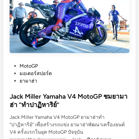
เ
ด
เ
ก
ร์
M
o
t
o
P
MotoGP
G
o
มอเตอร์สปอร์ต
P
s
ยามาฮ่า
2
t
0
e
Jack Miller Yamaha V4 MotoGP ชมยามา
2
d
ฮ่า “ทำปาฏิหาริย์”
6
i
อ
Jack Miller Yamaha V4 MotoGP ยามาฮ่าทำ
n
า
“ปาฏิหาริย์” เพื่อสร้างรถแข่ง ยามาฮ่าพัฒนาเครื่องยนต์
จ
V4 ครั้งแรกในยุค MotoGP ปัจจุบัน