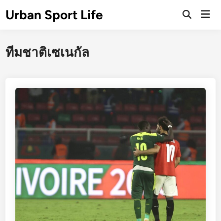
Skip
Urban Sport Life
Mai
to
Open
Men
Search
content
ทีมชาติเซเนกัล