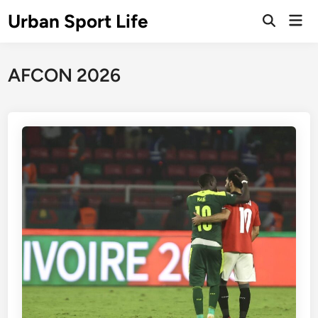
Skip
Urban Sport Life
Mai
to
Open
Men
Search
content
AFCON 2026