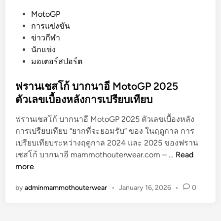
P
MotoGP
o
การแข่งขัน
s
ข่าวกีฬา
t
นักแข่ง
e
มอเตอร์สปอร์ต
d
i
ฟรานเชสโก้ บากนาอี MotoGP 2025
n
ตัวเลขเบื้องหลังการเปรียบเทียบ
ฟรานเชสโก้ บากนาอี MotoGP 2025 ตัวเลขเบื้องหลัง
การเปรียบเทียบ “ยากที่จะยอมรับ” ของ ในฤดูกาล การ
เปรียบเทียบระหว่างฤดูกาล 2024 และ 2025 ของฟราน
ฟ
เชสโก้ บากนาอี mammothouterwear.com – …
Read
ร
more
า
by
adminmammothouterwear
•
January 16, 2026
•
0
น
เ
ช