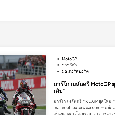
P
MotoGP
o
ข่าวกีฬา
s
มอเตอร์สปอร์ต
t
e
มาร์โก เมลันดรี MotoGP ยุ
d
เดิม”
i
มาร์โก เมลันดรี MotoGP ยุคใหม่: “
n
mammothouterwear.com – อดีตแ
เห็นอย่างตรงไปตรงมาว่า การแข่งข