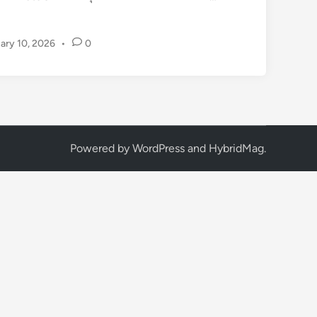
า
ร์
ary 10, 2026
•
0
โ
ก
เ
ม
ลั
น
ด
Powered by
WordPress
and
HybridMag
.
รี
M
o
t
o
G
P
ยุ
ค