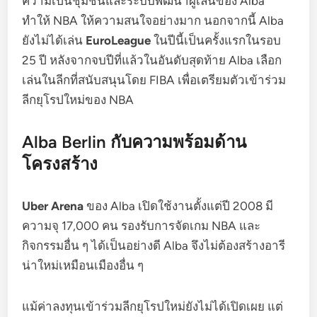
ความเป็นชุมชนและระบบพัฒนาผู้เล่นของ Alba
ทำให้ NBA ให้ความสนใจอย่างมาก นอกจากนี้ Alba
ยังไม่ได้เล่น
EuroLeague
ในปีนี้เป็นครั้งแรกในรอบ
25 ปี หลังจากจบปีที่แล้วในอันดับสุดท้าย Alba เลือก
เล่นในลีกที่สนับสนุนโดย FIBA เพื่อเตรียมตัวเข้าร่วม
ลีกยุโรปใหม่ของ NBA
Alba Berlin กับความพร้อมด้าน
โครงสร้าง
Uber Arena
ของ Alba เปิดใช้งานตั้งแต่ปี 2008 มี
ความจุ 17,000 คน รองรับการจัดเกม NBA และ
กิจกรรมอื่น ๆ ได้เป็นอย่างดี Alba จึงไม่ต้องสร้างอารี
น่าใหม่เหมือนเมืองอื่น ๆ
แม้ค่าลงทุนเข้าร่วมลีกยุโรปใหม่ยังไม่ได้เปิดเผย แต่