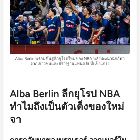
Alba Berlin พร้อมขึ้นสู่ลีกยุโรปใหม่ของ NBA หลังพัฒนานักกีฬา
จากเยาวชนและสร้างฐานแฟนคลับที่แข็งแกร่ง
Alba Berlin ลีกยุโรป NBA
ทำไมถึงเป็นตัวเต็งของใหม่
จา