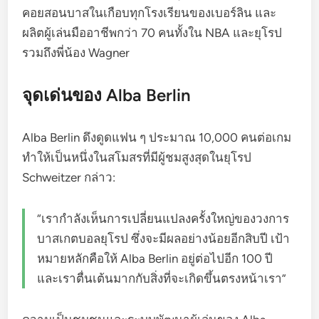
คอยสอนบาสในเกือบทุกโรงเรียนของเบอร์ลิน และ
ผลิตผู้เล่นมืออาชีพกว่า 70 คนทั้งใน NBA และยุโรป
รวมถึงพี่น้อง Wagner
จุดเด่นของ Alba Berlin
Alba Berlin ดึงดูดแฟน ๆ ประมาณ 10,000 คนต่อเกม
ทำให้เป็นหนึ่งในสโมสรที่มีผู้ชมสูงสุดในยุโรป
Schweitzer กล่าว:
“เรากำลังเห็นการเปลี่ยนแปลงครั้งใหญ่ของวงการ
บาสเกตบอลยุโรป ซึ่งจะมีผลอย่างน้อยอีกสิบปี เป้า
หมายหลักคือให้ Alba Berlin อยู่ต่อไปอีก 100 ปี
และเราตื่นเต้นมากกับสิ่งที่จะเกิดขึ้นตรงหน้าเรา”