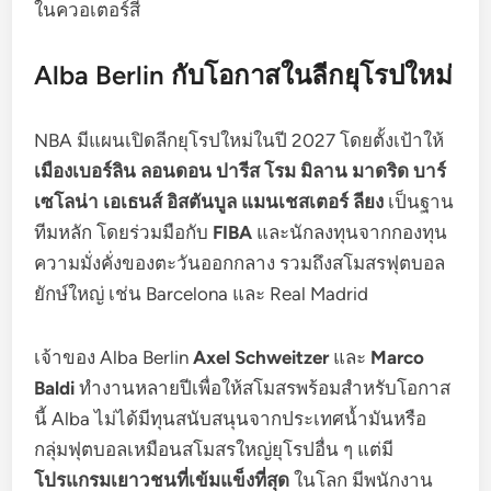
ในควอเตอร์สี่
Alba Berlin กับโอกาสในลีกยุโรปใหม่
NBA มีแผนเปิดลีกยุโรปใหม่ในปี 2027 โดยตั้งเป้าให้
เมืองเบอร์ลิน ลอนดอน ปารีส โรม มิลาน มาดริด บาร์
เซโลน่า เอเธนส์ อิสตันบูล แมนเชสเตอร์ ลียง
เป็นฐาน
ทีมหลัก โดยร่วมมือกับ
FIBA
และนักลงทุนจากกองทุน
ความมั่งคั่งของตะวันออกกลาง รวมถึงสโมสรฟุตบอล
ยักษ์ใหญ่ เช่น Barcelona และ Real Madrid
เจ้าของ Alba Berlin
Axel Schweitzer
และ
Marco
Baldi
ทำงานหลายปีเพื่อให้สโมสรพร้อมสำหรับโอกาส
นี้ Alba ไม่ได้มีทุนสนับสนุนจากประเทศน้ำมันหรือ
กลุ่มฟุตบอลเหมือนสโมสรใหญ่ยุโรปอื่น ๆ แต่มี
โปรแกรมเยาวชนที่เข้มแข็งที่สุด
ในโลก มีพนักงาน