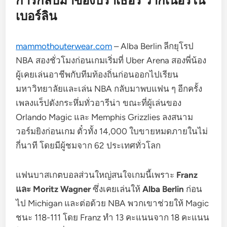
การกลับมาของบราเธอร์ วากเนอร์ใน
เบอร์ลิน
mammothouterwear.com
– Alba Berlin ลีกยุโรป
NBA สองชั่วโมงก่อนเกมเริ่มที่ Uber Arena สองพี่น้อง
ผู้เคยเล่นอาชีพกับทีมท้องถิ่นก่อนออกไปเรียน
มหาวิทยาลัยและเล่น NBA กลับมาพบแฟน ๆ อีกครั้ง
เพลงแร็ปดังกระหึ่มทั่วอารีน่า ขณะที่ผู้เล่นของ
Orlando Magic และ Memphis Grizzlies ลงสนาม
วอร์มยิงก่อนเกม ตั๋วทั้ง 14,000 ใบขายหมดภายในไม่
กี่นาที โดยมีผู้ชมจาก 62 ประเทศทั่วโลก
แฟนบาสเกตบอลส่วนใหญ่สนใจเกมนี้เพราะ
Franz
และ Moritz Wagner
ซึ่งเคยเล่นให้
Alba Berlin
ก่อน
ไป Michigan และต่อด้วย NBA พวกเขาช่วยให้ Magic
ชนะ 118-111 โดย Franz ทำ 13 คะแนนจาก 18 คะแนน