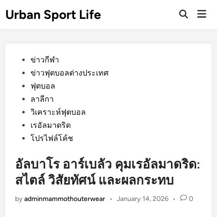
Skip
Urban Sport Life
Mai
to
Open
Men
Search
content
Posted
ข่าวกีฬา
in
ข่าวฟุตบอลต่างประเทศ
ฟุตบอล
ลาลีกา
วิเคราะห์ฟุตบอล
เรอัลมาดริด
โปรไฟล์โค้ช
อัลบาโร อาร์เบลัว คุมเรอัลมาดริด:
สไตล์ วิสัยทัศน์ และผลกระทบ
by
adminmammothouterwear
•
January 14, 2026
•
0