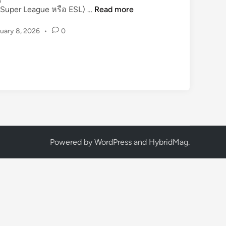
บ
Super League หรือ ESL) …
Read more
า
uary 8, 2026
•
0
ร์
เ
ซ
โ
ล
น
า
ถ
อ
น
Powered by
WordPress
and
HybridMag
.
ตั
ว
จ
า
ก
ยู