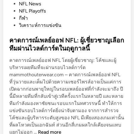
s
NFL News
t
NFL Playoffs
e
กีฬา
d
วิเคราะห์การแข่งขัน
i
n
คาดการณ์เพลย์ออฟ NFL: ผู้เชี่ยวชาญเลือก
ทีมผ่านไวลด์การ์ดในฤดูกาลนี้
คาดการณ์เพลย์ออฟ NFL โดยผู้เชี่ยวชาญ: โค้ชและผู้
บริหารเผยทีมที่จะผ่านรอบไวลด์การ์ด
mammothouterwear.com – คาดการณ์เพลย์ออฟ NFL
ที่วุ่นวายและเต็มไปด้วยความเซอร์ไพรส์อาจเป็นแค่การ
เปิดฉากก่อนพายุใหญ่ในรอบเพลย์ออฟที่กำลังจะมาถึง ปี
นี้มีหลายทีมที่กลับเข้าสู่เวทีครั้งแรกในหลายปี และหลาย
ทีมกำลังมองหาชัยชนะรอบแรกในทศวรรษนี้ ทำให้การ
แข่งขันรอบไวลด์การ์ดยิ่งน่าจับตามอง จากการสำรวจ
โค้ชและผู้บริหารระดับสูงของ NFL มีเพียงสองเกมเท่านั้น
ที่ผลโหวตเป็นเอกฉันท์ ส่วนอีกสี่เกมผลใกล้เคียงจนแทบ
ค
แยกไม่ออก …
Read more