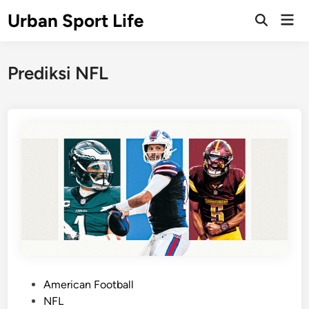
Skip
Urban Sport Life
Mai
to
Open
Men
Search
content
Prediksi NFL
P
American Football
o
NFL