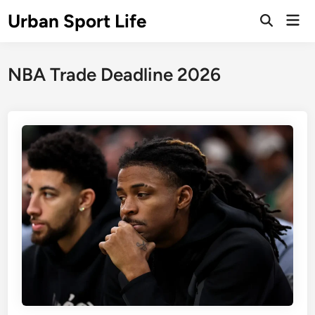
Skip
Urban Sport Life
Mai
to
Open
Men
Search
content
NBA Trade Deadline 2026