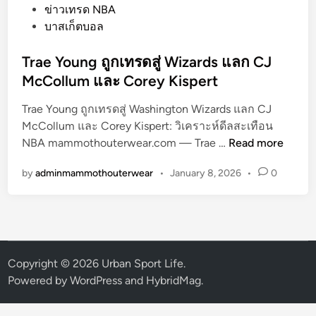
o
ข่าวเทรด NBA
s
บาสเก็ตบอล
t
e
Trae Young ถูกเทรดสู่ Wizards แลก CJ
d
McCollum และ Corey Kispert
i
Trae Young ถูกเทรดสู่ Washington Wizards แลก CJ
n
McCollum และ Corey Kispert: วิเคราะห์ดีลสะเทือน
T
NBA mammothouterwear.com — Trae …
Read more
r
by
adminmammothouterwear
•
January 8, 2026
•
0
a
e
Y
o
u
n
Copyright © 2026
Urban Sport Life
.
g
Powered by
WordPress
and
HybridMag
.
ถู
ก