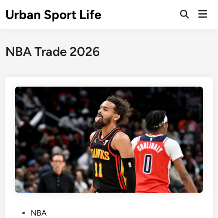
Skip
Urban Sport Life
Mai
to
Open
Men
Search
content
NBA Trade 2026
P
NBA