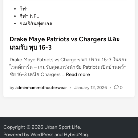
P
กีฬา
o
กีฬา NFL
s
อเมริกันฟุตบอล
t
e
Drake Maye Patriots vs Chargers และ
d
เกมรับ ทุบ 16-3
i
Drake Maye Patriots vs Chargers พา ปราบ 16-3 ในรอบ
n
ไวลด์การ์ด – เกมรับสุดแกร่งนำชัย Patriots เปิดบ้านคว้า
D
ชัย 16-3 เหนือ Chargers …
Read more
r
by
adminmammothouterwear
•
January 12, 2026
•
0
a
k
e
M
a
y
Copyright © 2026
Urban Sport Life
.
e
Powered by
WordPress
and
HybridMag
.