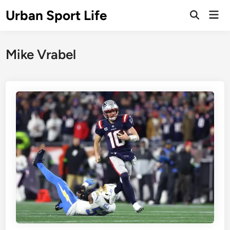
Skip
Urban Sport Life
Mai
to
Open
Men
Search
content
Mike Vrabel