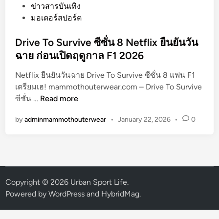
o
ข่าวสารบันเทิง
s
มอเตอร์สปอร์ต
t
e
Drive To Survive ซีซั่น 8 Netflix ยืนยันวัน
d
ฉาย ก่อนเปิดฤดูกาล F1 2026
i
Netflix ยืนยันวันฉาย Drive To Survive ซีซั่น 8 แฟน F1
n
เตรียมเฮ! mammothouterwear.com – Drive To Survive
D
ซีซั่น …
Read more
r
by
adminmammothouterwear
•
January 22, 2026
•
0
i
v
e
T
o
S
Copyright © 2026
Urban Sport Life
.
u
Powered by
WordPress
and
HybridMag
.
r
v