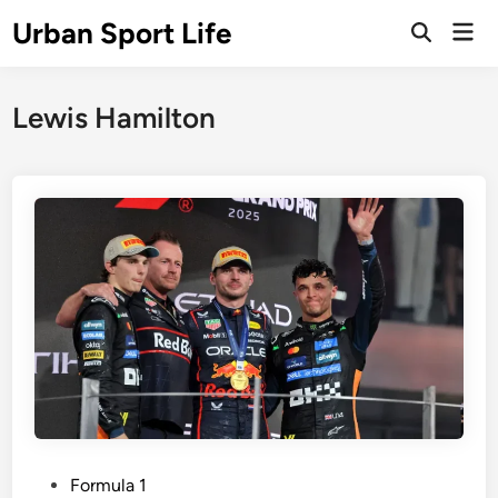
Skip
Urban Sport Life
Mai
to
Open
Men
Search
content
Lewis Hamilton
P
Formula 1