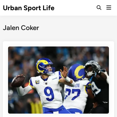
Skip
Urban Sport Life
Mai
to
Open
Men
Search
content
Jalen Coker