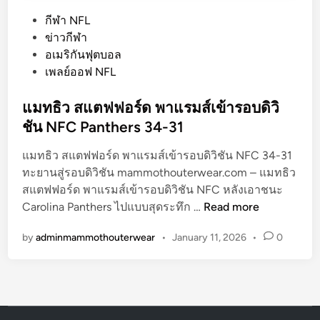
P
กีฬา NFL
o
ข่าวกีฬา
s
อเมริกันฟุตบอล
t
เพลย์ออฟ NFL
e
d
แมทธิว สแตฟฟอร์ด พาแรมส์เข้ารอบดิวิ
i
ชัน NFC Panthers 34-31
n
แมทธิว สแตฟฟอร์ด พาแรมส์เข้ารอบดิวิชัน NFC 34-31
ทะยานสู่รอบดิวิชัน mammothouterwear.com – แมทธิว
สแตฟฟอร์ด พาแรมส์เข้ารอบดิวิชัน NFC หลังเอาชนะ
แ
Carolina Panthers ไปแบบสุดระทึก …
Read more
ม
by
adminmammothouterwear
•
January 11, 2026
•
0
ท
ธิ
ว
ส
แ