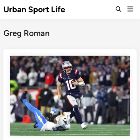
Skip
Urban Sport Life
Mai
to
Open
Men
Search
content
Greg Roman