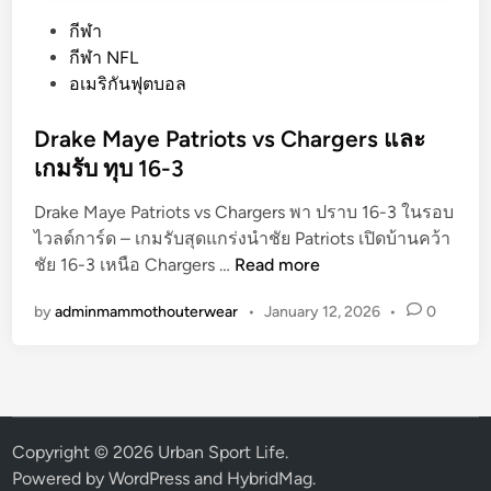
P
กีฬา
o
กีฬา NFL
s
อเมริกันฟุตบอล
t
e
Drake Maye Patriots vs Chargers และ
d
เกมรับ ทุบ 16-3
i
Drake Maye Patriots vs Chargers พา ปราบ 16-3 ในรอบ
n
ไวลด์การ์ด – เกมรับสุดแกร่งนำชัย Patriots เปิดบ้านคว้า
D
ชัย 16-3 เหนือ Chargers …
Read more
r
by
adminmammothouterwear
•
January 12, 2026
•
0
a
k
e
M
a
y
Copyright © 2026
Urban Sport Life
.
e
Powered by
WordPress
and
HybridMag
.