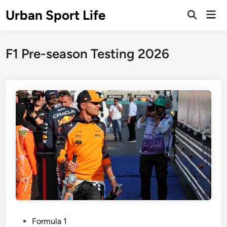
Skip
Urban Sport Life
Mai
to
Open
Men
Search
content
F1 Pre-season Testing 2026
P
Formula 1