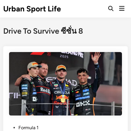
Skip
Urban Sport Life
Mai
to
Open
Men
Search
content
Drive To Survive ซีซั่น 8
P
Formula 1