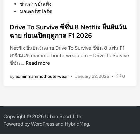
o
ข่าวสารบันเทิง
s
มอเตอร์สปอร์ต
t
e
Drive To Survive ซีซั่น 8 Netflix ยืนยันวัน
d
ฉาย ก่อนเปิดฤดูกาล F1 2026
i
Netflix ยืนยันวันฉาย Drive To Survive ซีซั่น 8 แฟน F1
n
เตรียมเฮ! mammothouterwear.com – Drive To Survive
D
ซีซั่น …
Read more
r
by
adminmammothouterwear
•
January 22, 2026
•
0
i
v
e
T
o
S
Copyright © 2026
Urban Sport Life
.
u
Powered by
WordPress
and
HybridMag
.
r
v