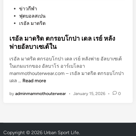
P
ข่าวกีฬา
o
ฟุตบอลสเปน
s
เรอัล มาดริด
t
e
เรอัล มาดริด ตกรอบโกปา เดล เรย์ หลัง
d
พ่ายอัลบาเซเต้ใน
i
เรอัล มาดริด ตกรอบโกปา เดล เรย์ หลังพ่าย อัลบาเซเต้
n
ในเกมแรกของ อัลบาโร อาร์เบโลอา
mammothouterwear.com – เรอัล มาดริด ตกรอบโกปา
เ
เดล …
Read more
ร
by
adminmammothouterwear
•
January 15, 2026
•
0
อั
ล
ม
า
ด
ริ
Copyright © 2026
Urban Sport Life
.