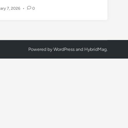
F
ary 7, 2026
•
0
L
เ
ข
ย่
า
ว
Powered by
WordPress
and
HybridMag
.
ง
ก
า
ร
โ
ค้
ช
:
J
o
h
n