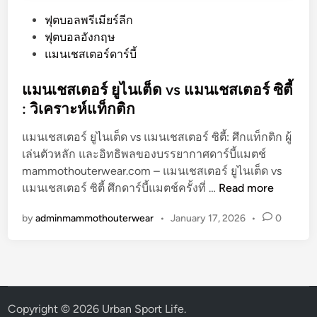
P
ฟุตบอลพรีเมียร์ลีก
o
ฟุตบอลอังกฤษ
s
แมนเชสเตอร์ดาร์บี้
t
e
แมนเชสเตอร์ ยูไนเต็ด vs แมนเชสเตอร์ ซิตี้
d
: วิเคราะห์แท็กติก
i
แมนเชสเตอร์ ยูไนเต็ด vs แมนเชสเตอร์ ซิตี้: ศึกแท็กติก ผู้
n
เล่นตัวหลัก และอิทธิพลของบรรยากาศดาร์บี้แมตช์
mammothouterwear.com – แมนเชสเตอร์ ยูไนเต็ด vs
แ
แมนเชสเตอร์ ซิตี้ ศึกดาร์บี้แมตช์ครั้งที่ …
Read more
ม
by
adminmammothouterwear
•
January 17, 2026
•
0
น
เ
ช
ส
เ
ต
Copyright © 2026
Urban Sport Life
.