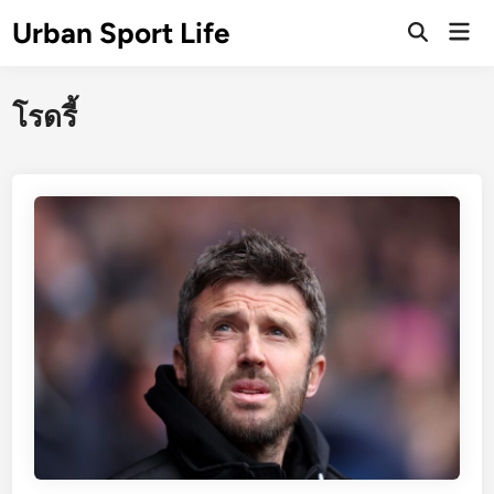
Skip
Urban Sport Life
Mai
to
Open
Men
Search
content
โรดรี้