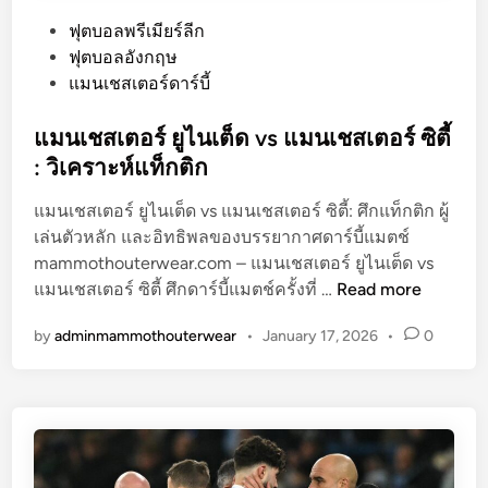
P
ฟุตบอลพรีเมียร์ลีก
o
ฟุตบอลอังกฤษ
s
แมนเชสเตอร์ดาร์บี้
t
e
แมนเชสเตอร์ ยูไนเต็ด vs แมนเชสเตอร์ ซิตี้
d
: วิเคราะห์แท็กติก
i
แมนเชสเตอร์ ยูไนเต็ด vs แมนเชสเตอร์ ซิตี้: ศึกแท็กติก ผู้
n
เล่นตัวหลัก และอิทธิพลของบรรยากาศดาร์บี้แมตช์
mammothouterwear.com – แมนเชสเตอร์ ยูไนเต็ด vs
แ
แมนเชสเตอร์ ซิตี้ ศึกดาร์บี้แมตช์ครั้งที่ …
Read more
ม
by
adminmammothouterwear
•
January 17, 2026
•
0
น
เ
ช
ส
เ
ต