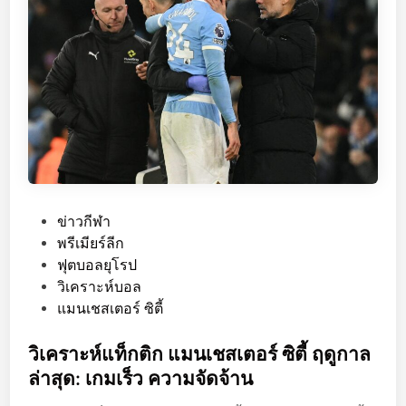
อ
ร์
ยู
ไ
น
เ
ต็
ด
v
s
P
ข่าวกีฬา
แ
o
พรีเมียร์ลีก
ม
s
ฟุตบอลยุโรป
น
t
วิเคราะห์บอล
เ
e
แมนเชสเตอร์ ซิตี้
ช
d
ส
i
วิเคราะห์แท็กติก แมนเชสเตอร์ ซิตี้ ฤดูกาล
เ
n
ล่าสุด: เกมเร็ว ความจัดจ้าน
ต
อ