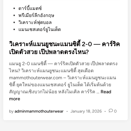
P
ดาร์บี้แมตช์
o
พรีเมียร์ลีกอังกฤษ
s
วิเคราะห์ฟุตบอล
t
แมนเชสเตอร์ยูไนเต็ด
e
d
วิเคราะห์แมนยูชนะแมนซิตี้ 2-0 — คาร์ริค
i
เปิดตัวสวย เป๊ปพลาดตรงไหน?
n
แมนยู 2-0 แมนซิตี้ — คาร์ริคเปิดตัวสวย เป๊ปพลาดตรง
ไหน? วิเคราะห์แมนยูชนะแมนซิตี้ สุดเดือด
mammothouterwear.com – วิเคราะห์แมนยูชนะแมน
ซิตี้ ยุคใหม่ของแมนเชสเตอร์ ยูไนเต็ด ได้เริ่มต้นด้วย
วิ
สัญญาณเชิงบวกไม่น้อย หลังไมเคิล คาร์ริค …
Read
เ
more
ค
by
adminmammothouterwear
•
January 18, 2026
•
0
ร
า
ะ