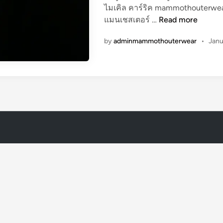
ไมเคิล คาร์ริค mammothouterwear.
ไ
แมนเชสเตอร์ …
Read more
ม
by
adminmammothouterwear
•
Janu
เ
คิ
ล
ค
า
ร์
ริ
ค
ผู้
จั
ด
ก
า
ร
ที
ม