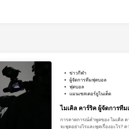
P
ข่าวกีฬา
o
ผู้จัดการทีมฟุตบอล
s
ฟุตบอล
t
แมนเชสเตอร์ยูไนเต็ด
e
d
ไมเคิล คาร์ริค ผู้จัดการ
i
การคาดการณ์คำพูดของ ไมเคิล คาร์
n
จะพูดอย่างไรและพูดเรื่องอะไร? 