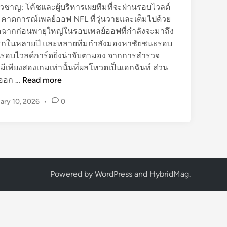
ยวชาญ: โค้ชและผู้บริหารเผยทีมที่จะผ่านรอบไวลด์
าดการณ์เพลย์ออฟ NFL ที่วุ่นวายและเต็มไปด้วย
ดฉากก่อนพายุใหญ่ในรอบเพลย์ออฟที่กำลังจะมาถึง
ครั้งแรกในหลายปี และหลายทีมกำลังมองหาชัยชนะรอบ
รอบไวลด์การ์ดยิ่งน่าจับตามอง จากการสำรวจ
ีเพียงสองเกมเท่านั้นที่ผลโหวตเป็นเอกฉันท์ ส่วน
ค
่ออก …
Read more
า
ary 10, 2026
•
0
ด
ก
า
ร
ณ์
เ
Powered by
WordPress
and
HybridMag
.
พ
ล
ย์
อ
อ