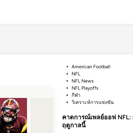
P
American Football
o
NFL
s
NFL News
t
NFL Playoffs
e
กีฬา
d
วิเคราะห์การแข่งขัน
i
n
คาดการณ์เพลย์ออฟ NFL: ผู
ฤดูกาลนี้