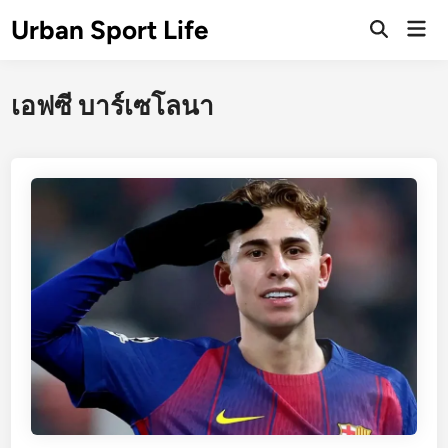
Skip
Urban Sport Life
Mai
to
Open
Men
Search
content
เอฟซี บาร์เซโลนา