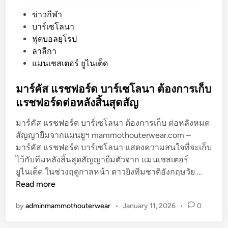
P
ข่าวกีฬา
o
บาร์เซโลนา
s
ฟุตบอลยุโรป
t
ลาลีกา
e
แมนเชสเตอร์ ยูไนเต็ด
d
i
มาร์คัส แรชฟอร์ด บาร์เซโลนา ต้องการเก็บ
n
แรชฟอร์ดต่อหลังสิ้นสุดสัญ
มาร์คัส แรชฟอร์ด บาร์เซโลนา ต้องการเก็บ ต่อหลังหมด
สัญญายืมจากแมนยูฯ mammothouterwear.com –
มาร์คัส แรชฟอร์ด บาร์เซโลนา แสดงความสนใจที่จะเก็บ
ไว้กับทีมหลังสิ้นสุดสัญญายืมตัวจาก แมนเชสเตอร์
ม
ยูไนเต็ด ในช่วงฤดูกาลหน้า ดาวยิงทีมชาติอังกฤษวัย …
า
Read more
ร์
by
adminmammothouterwear
•
January 11, 2026
•
0
คั
ส