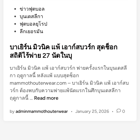
P
ข่าวฟุตบอล
o
บุนเดสลีกา
s
ฟุตบอลยุโรป
t
ลีกเยอรมัน
e
d
บาเยิร์น มิวนิค แพ้ เอาก์สบวร์ก สุดช็อก
i
สถิติไร้พ่าย 27 นัดในบุ
n
บาเยิร์น มิวนิค แพ้ เอาก์สบวร์ก พ่ายครั้งแรกในบุนเดสลี
กา ฤดูกาลนี้ หลังแพ้ แบบสุดช็อก
mammothouterwear.com – บาเยิร์น มิวนิค แพ้ เอาก์สบ
วร์ก ต้องพบกับความพ่ายแพ้นัดแรกในศึกบุนเดสลีกา
บ
ฤดูกาลนี้ …
Read more
า
by
adminmammothouterwear
•
January 25, 2026
•
0
เ
ยิ
ร์
น