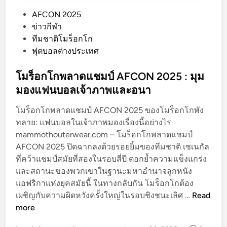
P
AFCON 2025
o
ข่าวกีฬา
s
ทีมชาติโมร็อกโก
t
ฟุตบอลต่างประเทศ
e
d
โมร็อกโกพลาดแชมป์ AFCON 2025 : มุม
i
มองแฟนบอลเจ้าภาพและอนา
n
โมร็อกโกพลาดแชมป์ AFCON 2025 ของโมร็อกโกพัง
ทลาย: แฟนบอลในเจ้าภาพมองเรื่องนี้อย่างไร
mammothouterwear.com – โมร็อกโกพลาดแชมป์
AFCON 2025 ปิดฉากลงด้วยรอยยิ้มของทีมชาติ เซเนกัล
ที่คว้าแชมป์สมัยที่สองในรอบสี่ปี ตอกย้ำความแข็งแกร่ง
และสถานะของพวกเขาในฐานะมหาอำนาจลูกหนัง
แอฟริกาแห่งยุคสมัยนี้ ในทางกลับกัน โมร็อกโกต้อง
โ
เผชิญกับความผิดหวังครั้งใหญ่ในรอบชิงชนะเลิศ …
Read
ม
more
ร็