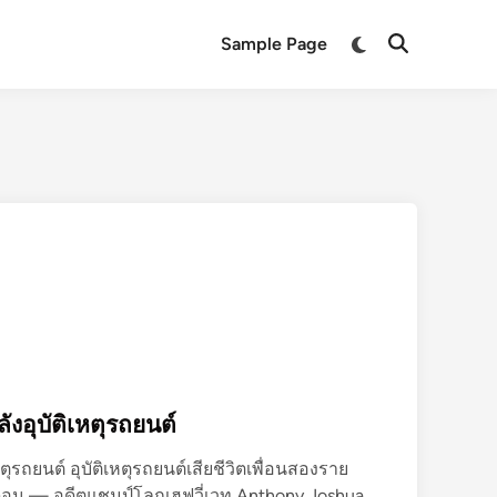
Switch
Sample Page
Open
to
Search
dark
mode
งอุบัติเหตุรถยนต์
ุรถยนต์ อุบัติเหตุรถยนต์เสียชีวิตเพื่อนสองราย
น — อดีตแชมป์โลกเฮฟวี่เวท Anthony Joshua