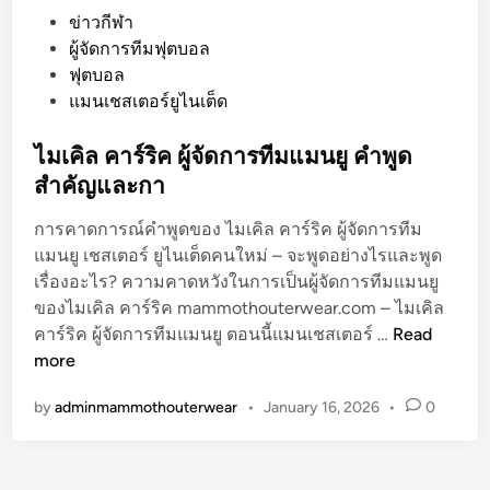
P
ข่าวกีฬา
o
ผู้จัดการทีมฟุตบอล
s
ฟุตบอล
t
แมนเชสเตอร์ยูไนเต็ด
e
d
ไมเคิล คาร์ริค ผู้จัดการทีมแมนยู คำพูด
i
สำคัญและกา
n
การคาดการณ์คำพูดของ ไมเคิล คาร์ริค ผู้จัดการทีม
แมนยู เชสเตอร์ ยูไนเต็ดคนใหม่ – จะพูดอย่างไรและพูด
เรื่องอะไร? ความคาดหวังในการเป็นผู้จัดการทีมแมนยู
ของไมเคิล คาร์ริค mammothouterwear.com – ไมเคิล
ไ
คาร์ริค ผู้จัดการทีมแมนยู ตอนนี้แมนเชสเตอร์ …
Read
ม
more
เ
by
adminmammothouterwear
•
January 16, 2026
•
0
คิ
ล
ค