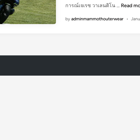
เ
การณ์เจเรซ วาเลนติโน …
Read mo
ห
by
adminmammothouterwear
•
Janu
ตุ
ก
า
ร
ณ์
เ
จ
เ
ร
ซ
ว
า
เ
ล
น
ติ