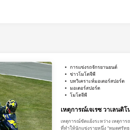
P
การแข่งรถจักรยานยนต์
o
ข่าวโมโตจีพี
s
บทวิเคราะห์มอเตอร์สปอร์ต
t
มอเตอร์สปอร์ต
e
โมโตจีพี
d
i
เหตุการณ์เจเรซ วาเลนติโน 
n
เหตุการณ์ขัดแย้งระหว่าง เหตุการณ
ที่ทำให้นักแข่งรายหนึ่ง “หมดศร