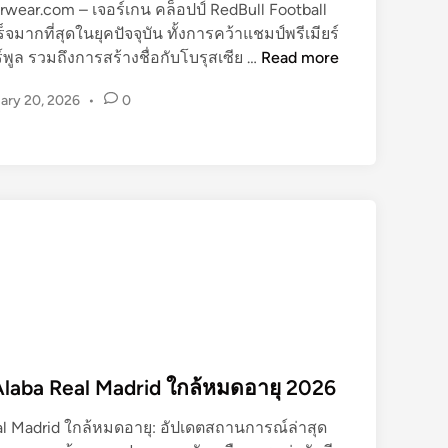
ar.com – เจอร์เกน คล็อปป์ RedBull Football
จมากที่สุดในยุคปัจจุบัน ทั้งการคว้าแชมป์พรีเมียร์
เ
ร์พูล รวมถึงการสร้างชื่อกับโบรุสเซีย …
Read more
จ
ary 20, 2026
•
0
อ
ร์
เ
ก
น
ค
ล็
อ
ป
ป์
R
e
Alaba Real Madrid ใกล้หมดอายุ 2026
d
B
al Madrid ใกล้หมดอายุ: อัปเดตสถานการณ์ล่าสุด
u