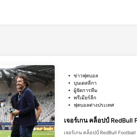
P
ข่าวฟุตบอล
o
บุนเดสลีกา
s
ผู้จัดการทีม
t
พรีเมียร์ลีก
e
ฟุตบอลต่างประเทศ
d
i
เจอร์เกน คล็อปป์ RedBull 
n
เจอร์เกน คล็อปป์ RedBull Footba