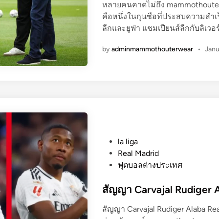
หลายคนคาดไม่ถึง mammothouterwe
คือหนึ่งในกุนซือที่ประสบความสำเร็
ลีกและยูฟ่า แชมเปียนส์ลีกกับลิเวอ
by
adminmammothouterwear
•
Janu
P
la liga
o
Real Madrid
s
ฟุตบอลต่างประเทศ
t
e
สัญญา Carvajal Rudiger 
d
สัญญา Carvajal Rudiger Alaba Re
i