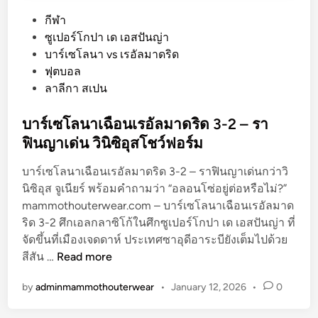
P
กีฬา
o
ซูเปอร์โกปา เด เอสปันญ่า
s
บาร์เซโลนา vs เรอัลมาดริด
t
ฟุตบอล
e
ลาลีกา สเปน
d
i
บาร์เซโลนาเฉือนเรอัลมาดริด 3-2 – รา
n
ฟินญาเด่น วินิซิอุสโชว์ฟอร์ม
บาร์เซโลนาเฉือนเรอัลมาดริด 3-2 – ราฟินญาเด่นกว่าวิ
นิซิอุส จูเนียร์ พร้อมคำถามว่า “อลอนโซ่อยู่ต่อหรือไม่?”
mammothouterwear.com – บาร์เซโลนาเฉือนเรอัลมาด
ริด 3-2 ศึกเอลกลาซิโก้ในศึกซูเปอร์โกปา เด เอสปันญ่า ที่
จัดขึ้นที่เมืองเจดดาห์ ประเทศซาอุดีอาระบียังเต็มไปด้วย
บ
สีสัน …
Read more
า
by
adminmammothouterwear
•
January 12, 2026
•
0
ร์
เ