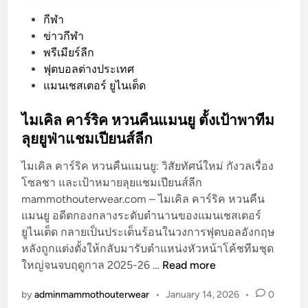
P
กีฬา
o
ข่าวกีฬา
s
พรีเมียร์ลีก
t
ฟุตบอลต่างประเทศ
e
แมนเชสเตอร์ ยูไนเต็ด
d
i
ไมเคิล คาร์ริค หวนคืนแมนยู ตั้งเป้าพาทีม
n
ลุยยูฟ่าแชมเปียนส์ลีก
ไมเคิล คาร์ริค หวนคืนแมนยู: วิสัยทัศน์ใหม่ กังวลเรื่อง
โซลชา และเป้าหมายลุยแชมเปียนส์ลีก
mammothouterwear.com – ไมเคิล คาร์ริค หวนคืน
แมนยู อดีตกองกลางระดับตำนานของแมนเชสเตอร์
ยูไนเต็ด กลายเป็นประเด็นร้อนในวงการฟุตบอลอังกฤษ
หลังถูกแต่งตั้งให้กลับมารับตำแหน่งหัวหน้าโค้ชทีมชุด
ไ
ใหญ่จนจบฤดูกาล 2025-26 …
Read more
ม
by
adminmammothouterwear
•
January 14, 2026
•
0
เ