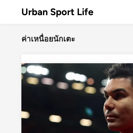
Skip
Urban Sport Life
to
content
ค่าเหนื่อยนักเตะ