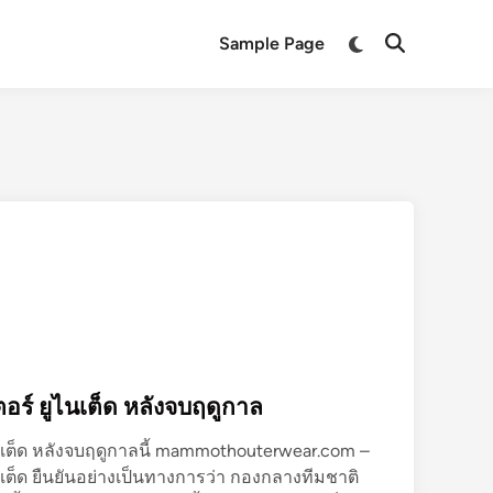
Switch
Sample Page
Open
to
Search
dark
mode
อร์ ยูไนเต็ด หลังจบฤดูกาล
นเต็ด หลังจบฤดูกาลนี้ mammothouterwear.com –
เต็ด ยืนยันอย่างเป็นทางการว่า กองกลางทีมชาติ