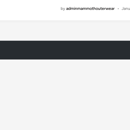
by
adminmammothouterwear
•
Janu