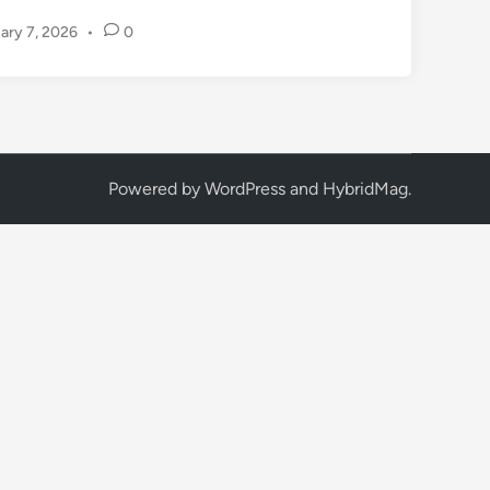
F
ary 7, 2026
•
0
L
เ
ข
ย่
า
ว
Powered by
WordPress
and
HybridMag
.
ง
ก
า
ร
โ
ค้
ช
:
J
o
h
n