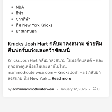
P
NBA
o
กีฬา
s
ข่าวกีฬา
t
ทีม New York Knicks
e
บาสเกตบอล
d
i
Knicks Josh Hart กลับมาลงสนาม ช่วยทีม
n
คืนฟอร์มเก่งและคว้าชัยเหนื
Knicks Josh Hart กลับมาลงสนาม ในพอร์ตแลนด์ – และ
ทุกอย่างดูเหมือนไม่เคยหายไปไหน
mammothouterwear.com – Knicks Josh Hart กลับมา
K
ลงสนาม ทีม New York …
Read more
n
by
adminmammothouterwear
•
January 12, 2026
•
0
i
c
k
s