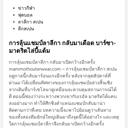
P
ข่าวกีฬา
o
ฟุตบอล
s
ลาลีกา สเปน
t
ลีกสเปน
e
d
การลุ้นแชมป์ลาลีกา กลับมาเดือด บาร์ซา-
i
มาดริดไล่บี้แต้ม
n
การลุ้นแชมป์ลาลีกา กลับมาเปิดกว้างอีกครั้ง
mammothouterwear.com – การลุ้นแชมป์ลาลีกา สเปน
ฤดูกาลนี้กลับมาร้อนแรงอีกครั้ง หลังจากสุดสัปดาห์ที่
ผ่านมาได้เปลี่ยนทิศทางของการลุ้นแชมป์อย่างสิ้นเชิง
จากเดิมที่บาร์เซโลนาดูเหมือนจะควบคุมสถานการณ์ได้
ดี ตอนนี้ช่องว่างระหว่างพวกเขากับเรอัล มาดริดได้แคบ
ลงอย่างมาก ทำให้ศึกชิงตำแหน่งแชมป์กลับมาน่า
ติดตามกว่าที่เคย บทความนี้จะพาไปย้อนดูว่าเส้นทาง
ของทั้งสองทีมยักษ์ใหญ่เดินมาถึงจุดนี้ได้อย่างไร และเหตุ
ใดการลุ้นแชมป์ลาลีกาจึงกลับมาเปิดกว้างอีกครั้ง