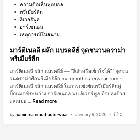
o
ความคิดเห็นฟุตบอล
s
พรีเมียร์ลีก
t
ลิเวอร์พูล
e
อาร์เซนอล
d
เหตุการณ์ในสนาม
i
n
มาร์ติเนลลี ผลัก แบรดลีย์ จุดชนวนดราม่า
พรีเมียร์ลีก
มาร์ติเนลลี ผลัก แบรดลีย์ — “งี่เง่าหรือเข้าใจได้?” จุดชน
วนดราม่าศึกพรีเมียร์ลีก mammothouterwear.com –
มาร์ติเนลลี ผลัก แบรดลีย์ ในการแข่งขันพรีเมียร์ลีกคู่
บิ๊กแมตช์ระหว่าง อาร์เซนอล พบ ลิเวอร์พูล ที่จบลงด้วย
ม
ผลเสมอ …
Read more
า
by
adminmammothouterwear
•
January 9, 2026
•
0
ร์
ติ
เ
น