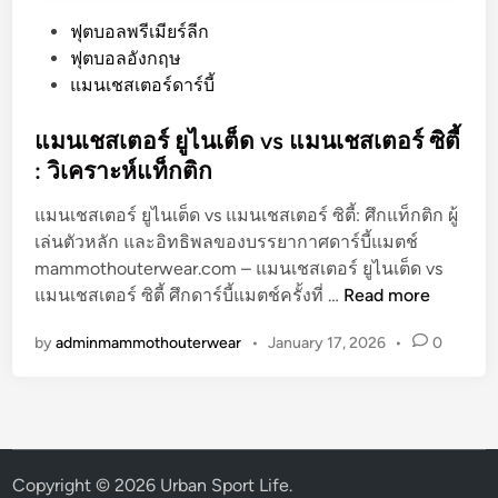
P
ฟุตบอลพรีเมียร์ลีก
o
ฟุตบอลอังกฤษ
s
แมนเชสเตอร์ดาร์บี้
t
e
แมนเชสเตอร์ ยูไนเต็ด vs แมนเชสเตอร์ ซิตี้
d
: วิเคราะห์แท็กติก
i
แมนเชสเตอร์ ยูไนเต็ด vs แมนเชสเตอร์ ซิตี้: ศึกแท็กติก ผู้
n
เล่นตัวหลัก และอิทธิพลของบรรยากาศดาร์บี้แมตช์
mammothouterwear.com – แมนเชสเตอร์ ยูไนเต็ด vs
แ
แมนเชสเตอร์ ซิตี้ ศึกดาร์บี้แมตช์ครั้งที่ …
Read more
ม
by
adminmammothouterwear
•
January 17, 2026
•
0
น
เ
ช
ส
เ
ต
Copyright © 2026
Urban Sport Life
.